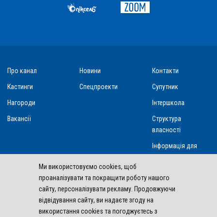
Про канал
Новини
Контакти
Кастинги
Спецпроекти
Супутник
Нагороди
Інтершкола
Вакансії
Структура
власності
Інформація для
акціонерів та
Ми використовуємо cookies, щоб
стейкхолдерів
проаналізувати та покращити роботу нашого
сайту, персоналізувати рекламу. Продовжуючи
відвідування сайту, ви надаєте згоду на
Інтер входить у склад
Inter Media Group Limited
використання cookies та погоджуєтесь з
2004 - 2026 Inter