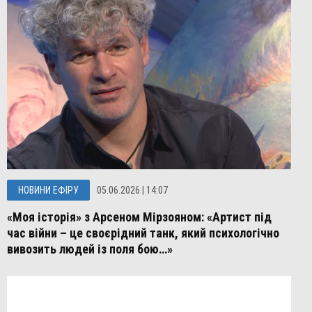
НОВИНИ ЕФІРУ
05.06.2026 | 14:07
«Моя історія» з Арсеном Мірзояном: «Артист під
час війни – це своєрідний танк, який психологічно
вивозить людей із поля бою…»