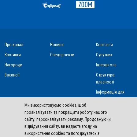
Про канал
Новини
Контакти
Кастинги
Спецпроекти
Супутник
Нагороди
Інтершкола
Вакансії
Структура
власності
Інформація для
акціонерів та
Ми використовуємо cookies, щоб
стейкхолдерів
проаналізувати та покращити роботу нашого
сайту, персоналізувати рекламу. Продовжуючи
відвідування сайту, ви надаєте згоду на
Інтер входить у склад
Inter Media Group Limited
використання cookies та погоджуєтесь з
2004 - 2026 Inter