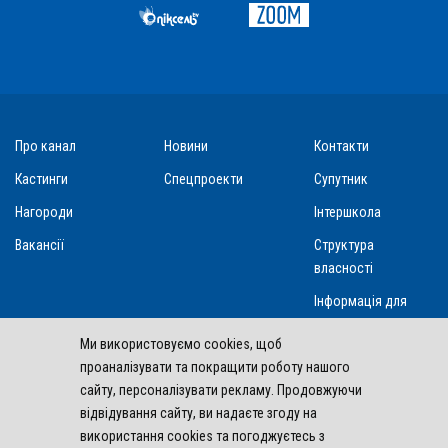
Про канал
Новини
Контакти
Кастинги
Спецпроекти
Супутник
Нагороди
Інтершкола
Вакансії
Структура
власності
Інформація для
акціонерів та
Ми використовуємо cookies, щоб
стейкхолдерів
проаналізувати та покращити роботу нашого
сайту, персоналізувати рекламу. Продовжуючи
відвідування сайту, ви надаєте згоду на
Інтер входить у склад
Inter Media Group Limited
використання cookies та погоджуєтесь з
2004 - 2026 Inter