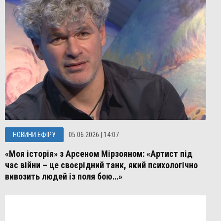
НОВИНИ ЕФІРУ
05.06.2026 | 14:07
«Моя історія» з Арсеном Мірзояном: «Артист під
час війни – це своєрідний танк, який психологічно
вивозить людей із поля бою…»