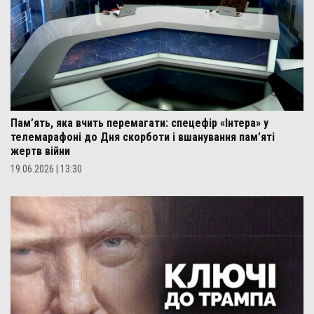
Пам’ять, яка вчить перемагати: спецефір «Інтера» у
телемарафоні до Дня скорботи і вшанування пам’яті
жертв війни
19.06.2026 | 13:30